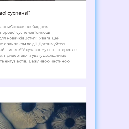
ої суспензії
ванняСписок необхідних
порової суспензіїТонкощі
ля новачківВступ!!! Увага, цей
е є закликом до дії. Дотримуйтесь
й живете!!!У сучасному світі інтерес до
и, привертаючи увагу дослідників,
 та ентузіастів. Важливою частиною