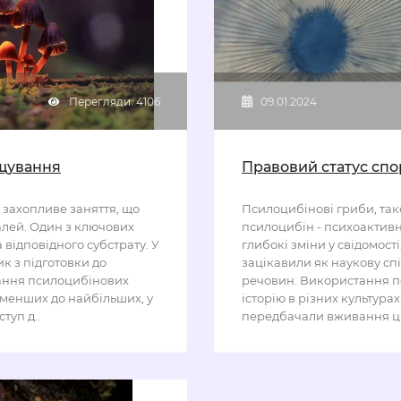
Перегляди: 4106
09.01.2024
ощування
Правовий статус спо
захопливе заняття, що
Псилоцибінові гриби, тако
талей. Один з ключових
псилоцибін - психоактив
 відповідного субстрату. У
глибокі зміни у свідомості
к з підготовки до
зацікавили як наукову спі
ання псилоцибінових
речовин. Використання п
айменших до найбільших, у
історію в різних культура
туп д..
передбачали вживання цих