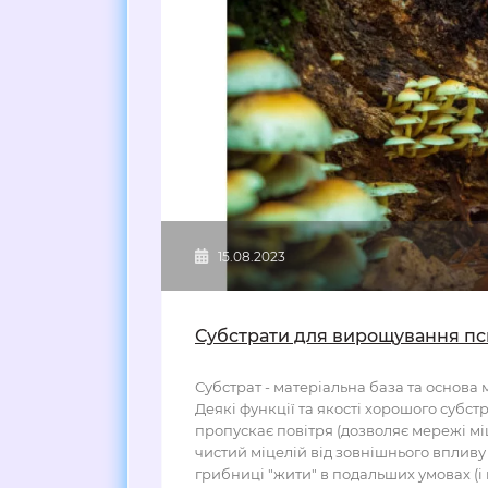
15.08.2023
Субстрати для вирощування пс
Субстрат - матеріальна база та основа 
Деякі функції та якості хорошого субстр
пропускає повітря (дозволяє мережі мі
чистий міцелій від зовнішнього впливу
грибниці "жити" в подальших умовах (і 