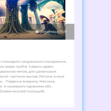
Перегляди: 3638
а психоделік натурального походження,
ох видах грибів. З давніх-давен
лікувальною метою, для шаманських
ній і магічних вистав. Регіони, в яких
би, - Південна Америка, Мексика,
и. Їх називають чарівними або
бливих якостей псилоцибі..