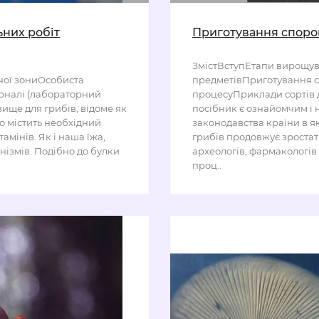
ьних робіт
Приготування споров
ЗмістВступЕтапи вирощу
ої зониОсобиста
предметівПриготування с
урналі (лабораторний
процесуПриклади сортів д
ще для грибів, відоме як
посібник є ознайомчим і н
но містить необхідний
законодавства країни в які
тамінів. Як і наша їжа,
грибів продовжує зростат
нізмів. Подібно до булки
археологів, фармакологів
проц..