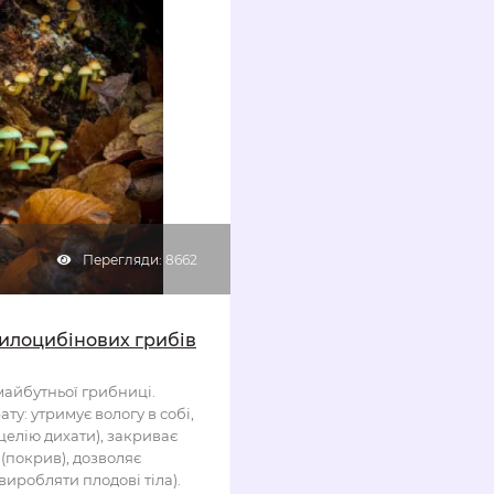
Перегляди: 8662
илоцибінових грибів
майбутньої грибниці.
ату: утримує вологу в собі,
целію дихати), закриває
 (покрив), дозволяє
виробляти плодові тіла).