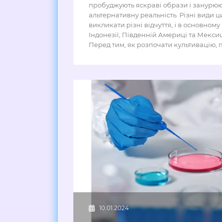
пробуджують яскраві образи і занурюют
альтернативну реальність. Різні види ц
викликати різні відчуття, і в основному 
Індонезії, Південній Америці та Мексиц
Перед тим, як розпочати культивацію, пі
10.01.2024