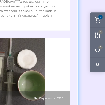
AQВступ***Автор цієї статті не
лоцибінових грибів і нагадує про
о ставлення до законів. Уся надана
 ознайомчий характер.***Чарівні
0
0
0
Перегляди: 6729