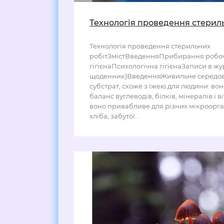
Технологія проведення стерил
Технологія проведення стерильних
робітЗмістВведенняПрибирання робоч
гігієнаПсихологічна гігієнаЗаписи в ж
щоденник)ВведенняЖивильне середови
субстрат, схоже з їжею для людини: во
баланс вуглеводів, білків, мінералів і ві
воно привабливе для різних мікроорга
хліба, забутої ..