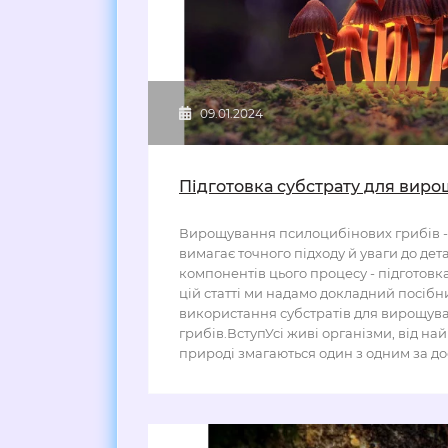
09.01.2024
Підготовка субстрату для вир
Вирощування псилоцибінових грибів - 
вимагає точного підходу й уваги до де
компонентів цього процесу - підготовка
цій статті ми надамо докладний посібни
використання субстратів для вирощув
грибів.ВступУсі живі організми, від н
природі змагаються один з одним за дос