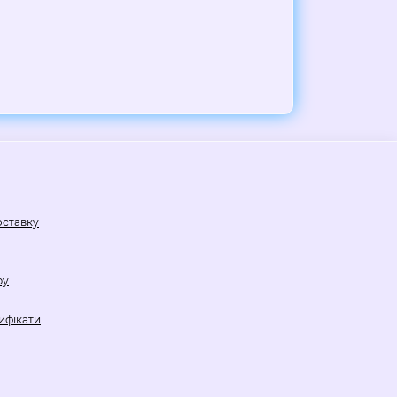
оставку
ру
ифікати