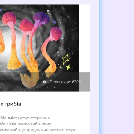
Перегляди: 6303
х грибів
бівЗміст ВступІсторична
ибиХімія псилоцибінових
псилоцибінуЮридичний аспектСпори