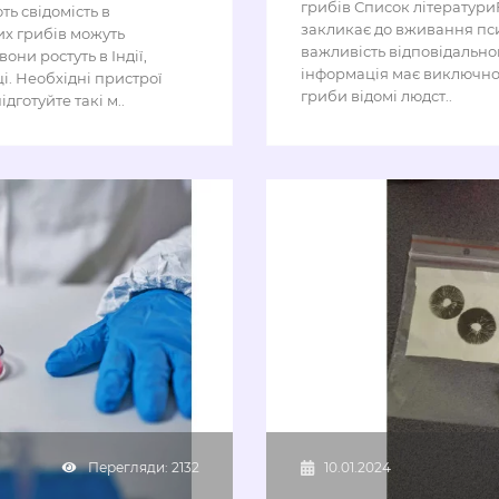
грибів Список літературиF
ь свідомість в
закликає до вживання пси
их грибів можуть
важливість відповідальног
вони ростуть в Індії,
інформація має виключно
і. Необхідні пристрої
гриби відомі людст..
дготуйте такі м..
Перегляди: 2132
10.01.2024