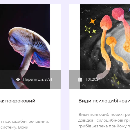
Перегляди: 3731
11.01.2024
а: покроковий
Види псилоцибінови
Види псилоцибінових гри
довідкаПсилоцибінові гр
 і псилоцибін, речовини,
грибівБезпека прийому 
 систему. Вони