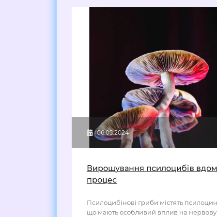
06.05.2024
Вирощування псилоцибів вдом
процес
Псилоцибінові гриби містять псилоцин
що мають особливий вплив на нервову