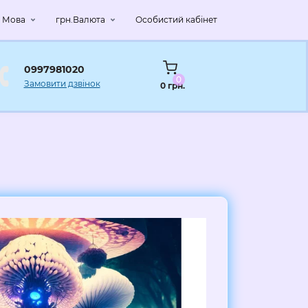
Мова
грн.
Валюта
Особистий кабінет
0997981020
0
Замовити дзвінок
0 грн.