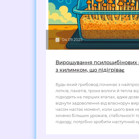
04.09.2025
Вирощування псилоцибінових г
з килимком, що підігріває
Будь-який грибовод починає з найпрос
лотків, пакетів, трохи вологи й тепла в
підходять на перших етапах, адже дозв
відчути задоволення від власноруч вир
часом настає момент, коли цього вже н
хочемо більших урожаїв, стабільності 
підходу, потрібно зробити наступний кр