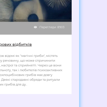
Перегляди: 8903
рових відбитків
ж відомі як "магічні гриби", містять
ну речовину, що може спричинити
, настрої та сприйнятті. Через це вони
льноту, так і любителів психоактивних
силоцибінових грибів має довгу
х. Деякі стародавні обряди та ритуали
 грибів для ду..