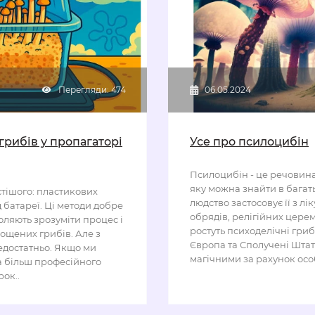
Перегляди: 474
06.05.2024
рибів у пропагаторі
Усе про псилоцибін
Псилоцибін - це речовин
яку можна знайти в багать
тішого: пластикових
людство застосовує її з 
ід батареї. Ці методи добре
обрядів, релігійних церемо
оляють зрозуміти процес і
ростуть психоделічні гри
ощених грибів. Але з
Європа та Сполучені Штат
едостатньо. Якщо ми
магічними за рахунок осо
та більш професійного
ок..