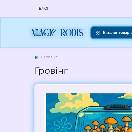
БЛОГ
Каталог товарі
Гровінг
Гровінг