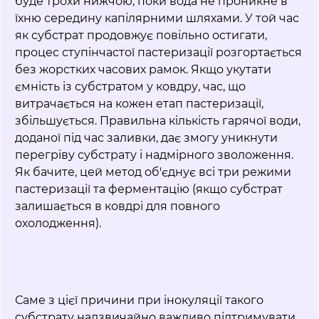
буде трохи нижчою, поки вода не проникне в
їхню середину капілярними шляхами. У той час
як субстрат продовжує повільно остигати,
процес ступінчастої пастеризації розгортається
без жорстких часових рамок. Якщо укутати
ємність із субстратом у ковдру, час, що
витрачається на кожен етап пастеризації,
збільшується. Правильна кількість гарячої води,
доданої під час заливки, дає змогу уникнути
перегріву субстрату і надмірного зволоження.
Як бачите, цей метод об'єднує всі три режими
пастеризації та ферментацію (якщо субстрат
залишається в ковдрі для повного
охолодження).
Саме з цієї причини при інокуляції такого
субстрату надзвичайно важливо підтримувати