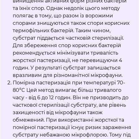
винищення активних форм різних бактерій
та їхніх спор. Однак недолік цього методу
полягає в тому, що разом із ворожими
спорами знищуються також спори корисних
термофільних бактерій. Таким чином,
субстрат піддається частковій стерилізації.
Для збереження спор корисних бактерій
рекомендується мінімізувати тривалість
жорсткої пастеризації, не перевищуючи 4
годин. У результаті субстрат залишається
вразливим для різноманітної мікрофауни.
Помірна пастеризація при температурі 70-
80°C Цей метод вимагає більш тривалого
часу - від 6 до 12 годин. Він не призводить до
часткової стерилізації субстрату, але рівень
захищеності від мікрофауни також
обмежений. При використанні жорсткої та
помірної пастеризації існує ризик зараження
субстрату небажаною мікрофлорою. Тому під