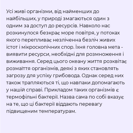
Усі живі організми, від найменших до
найбільших, у природі змагаються один з
одним за доступ до ресурсів. Навколо нас
розкинулося безкрає море повітря, у потоках
якого перепливає незліченна безліч живих
істот і мікроскопічних спор. Їхня головна мета -
виявити ресурси, необхідні для розмноження і
виживання. Серед цього океану життя розквітає
розмаїття організмів, деякі з яких становлять
загрозу для успіху грибовода. Однак серед них
також трапляються ті, що навпаки допомагають
у нашій справі. Прикладом таких організмів є
термофільні бактерії. Назва сама по собі вказує
на те, що ці бактерії віддають перевагу
підвищеним температурам.