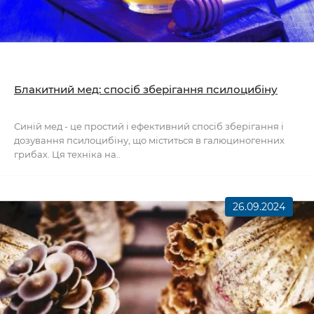
Блакитний мед: спосіб зберігання псилоцибіну
Синій мед - це простий і ефективний спосіб зберігання і
дозування псилоцибіну, що міститься в галюциногенних
грибах. Ця техніка на..
26.09.2024