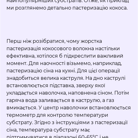
найпопулярніших субстратів. Отже, як приклад
ми розглянемо детально пастеризацію кокоса.
Перш ніж розібратися, чому жорстка
пастеризація кокосового волокна настільки
ефективна, хотілося б підкреслити важливий
момент. Для наочності візьмемо, наприклад,
пастеризацію сіна на кухні. Для цієї операції
знадобиться велика каструля. На дно каструлі
встановлюється підставка, зверху якої
укладається наволочка, наповнена сіном. Потім
гаряча вода заливається в каструлю, а газ
вмикається. У центр наволочки встановлюється
термометр для контролю температури
субстрату. Згідно з інструкціями з пастеризації
сіна, температура субстрату має
підтримуватися в діапазоні 60-65°C і не