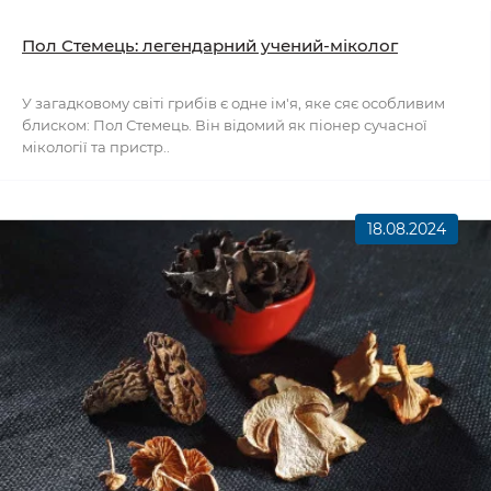
Пол Стемець: легендарний учений-міколог
У загадковому світі грибів є одне ім'я, яке сяє особливим
блиском: Пол Стемець. Він відомий як піонер сучасної
мікології та пристр..
18.08.2024