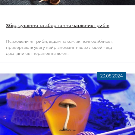
Збір, сушіння та зберігання чарівних грибів
Психоделічні гриби, відомі також як псилоцибінові,
привертають увагу найрізноманітніших людей - від
дослідників і терапевтів до ен..
23.08.2024