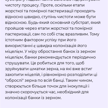
чистоту процесу. Проте, оскільки етапи
жорсткої та помірної пастеризації проходять
відносно швидко, ступінь чистоти може бути
відносною. Будь-який основний субстрат, який
пройшов через етапи жорсткої та помірної
пастеризації, сам по собі стає вразливим. Тому
істотним фактором успіху при його
використанні є швидка колонізація його
міцелієм. У міру обростання банок із зерном
міцелієм, банки рекомендується періодично
струшувати. Це робиться для того, щоб
зруйнувати шматки зерна, на які вже встиг
захопити міцелій, і рівномірно розподілити ці
"оброслі" зерна по всій банці. Таким чином,
створюється більше точок для інокуляції і
значно скорочується час, необхідний для
колонізації банки із зерном.