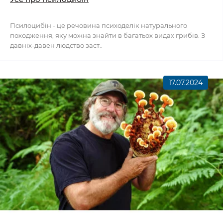
Псилоцибін - це речовина психоделік натурального
походження, яку можна знайти в багатьох видах грибів. З
давніх-давен людство заст..
17.07.2024