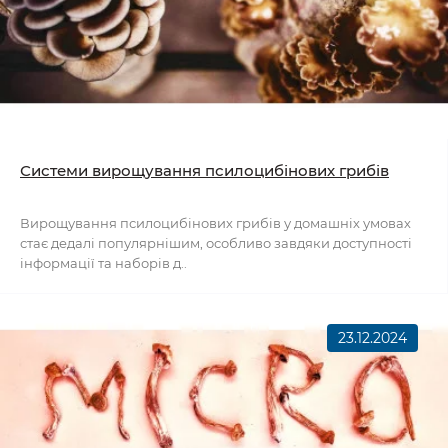
Системи вирощування псилоцибінових грибів
Вирощування псилоцибінових грибів у домашніх умовах
стає дедалі популярнішим, особливо завдяки доступності
інформації та наборів д..
23.12.2024