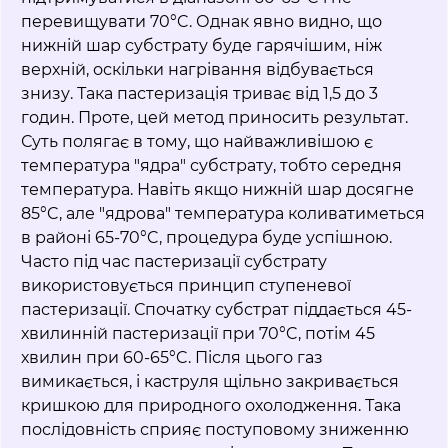
перевищувати 70°C. Однак явно видно, що
нижній шар субстрату буде гарячішим, ніж
верхній, оскільки нагрівання відбувається
знизу. Така пастеризація триває від 1,5 до 3
годин. Проте, цей метод приносить результат.
Суть полягає в тому, що найважливішою є
температура "ядра" субстрату, тобто середня
температура. Навіть якщо нижній шар досягне
85°C, але "ядрова" температура коливатиметься
в районі 65-70°C, процедура буде успішною.
Часто під час пастеризації субстрату
використовується принцип ступеневої
пастеризації. Спочатку субстрат піддається 45-
хвилинній пастеризації при 70°C, потім 45
хвилин при 60-65°C. Після цього газ
вимикається, і каструля щільно закривається
кришкою для природного охолодження. Така
послідовність сприяє поступовому зниженню