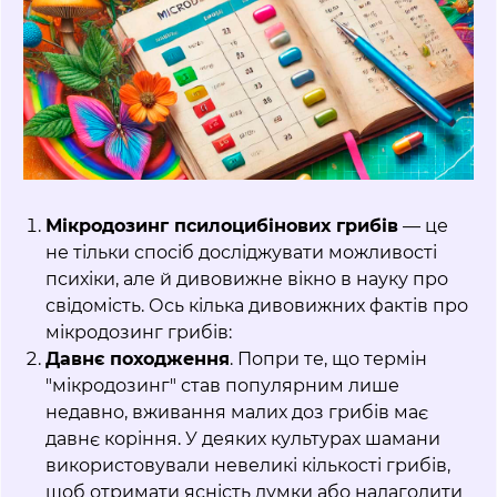
Мікродозинг псилоцибінових грибів
— це
не тільки спосіб досліджувати можливості
психіки, але й дивовижне вікно в науку про
свідомість. Ось кілька дивовижних фактів про
мікродозинг грибів:
Давнє походження
. Попри те, що термін
"мікродозинг" став популярним лише
недавно, вживання малих доз грибів має
давнє коріння. У деяких культурах шамани
використовували невеликі кількості грибів,
щоб отримати ясність думки або налагодити