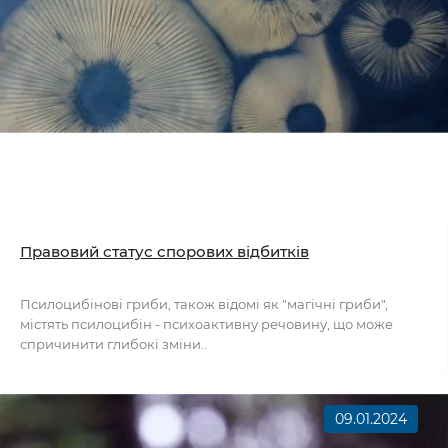
Правовий статус спорових відбитків
Псилоцибінові гриби, також відомі як "магічні гриби",
містять псилоцибін - психоактивну речовину, що може
спричинити глибокі зміни..
09.01.2024