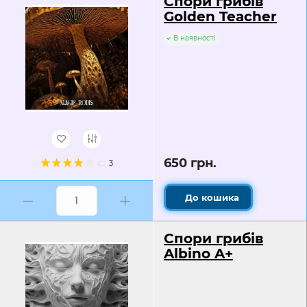
Спори грибів
Golden Teacher
В наявності
650 грн.
3
До кошика
Спори грибів
Albino A+