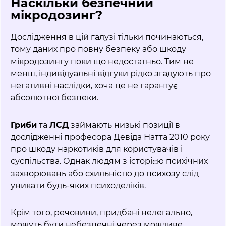
Наскільки безпечний
мікродозинг?
Дослідження в цій галузі тільки починаються,
тому даних про повну безпеку або шкоду
мікродозингу поки що недостатньо. Тим не
менш, індивідуальні відгуки рідко згадують про
негативні наслідки, хоча це не гарантує
абсолютної безпеки.
Гриби
та
ЛСД
займають низькі позиції в
дослідженні професора Девіда Натта 2010 року
про шкоду наркотиків для користувачів і
суспільства. Однак людям з історією психічних
захворювань або схильністю до психозу слід
уникати будь-яких психоделіків.
Крім того, речовини, придбані нелегально,
можуть бути небезпечні через можливе