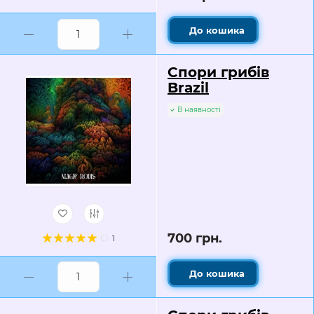
До кошика
Спори грибів
Brazil
В наявності
700 грн.
1
До кошика