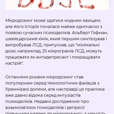
Мікродозинг може здатися модним явищем,
але його історія почалася майже одночасно з
появою сучасних психоделіків. Альберт Гофман,
швейцарський хімік, який першим синтезував і
випробував ЛСД, припускав, що "мінімальні
дози, наприклад, 25 мікрограмів ЛСД, можуть
працювати як антидепресант і покращувати
настрій".
Останніми роками мікродозинг став
популярним серед технологічних фахівців з
Кремнієвої долини, але насправді ця практика
вже давно відома серед ентузіастів
психоделіків. Недавні дослідження про
взаємозв'язок психоделіків і депресії
підвищили інтерес до мікродозингу, а кількість