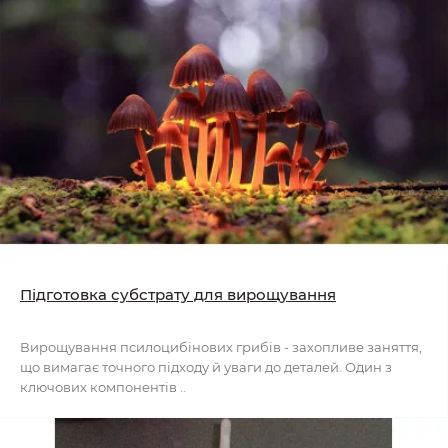
Підготовка субстрату для вирощування
Вирощування псилоцибінових грибів - захопливе заняття,
що вимагає точного підходу й уваги до деталей. Один з
ключових компонентів ..