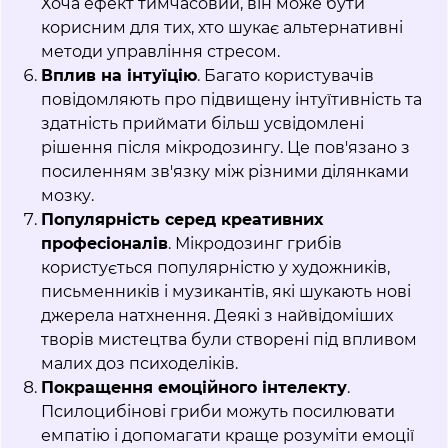
Хоча ефект тимчасовий, він може бути
корисним для тих, хто шукає альтернативні
методи управління стресом.
Вплив на інтуїцію
. Багато користувачів
повідомляють про підвищену інтуїтивність та
здатність приймати більш усвідомлені
рішення після мікродозингу. Це пов'язано з
посиленням зв'язку між різними ділянками
мозку.
Популярність серед креативних
професіоналів
. Мікродозинг грибів
користується популярністю у художників,
письменників і музикантів, які шукають нові
джерела натхнення. Деякі з найвідоміших
творів мистецтва були створені під впливом
малих доз психоделіків.
Покращення емоційного інтелекту
.
Псилоцибінові гриби можуть посилювати
емпатію і допомагати краще розуміти емоції