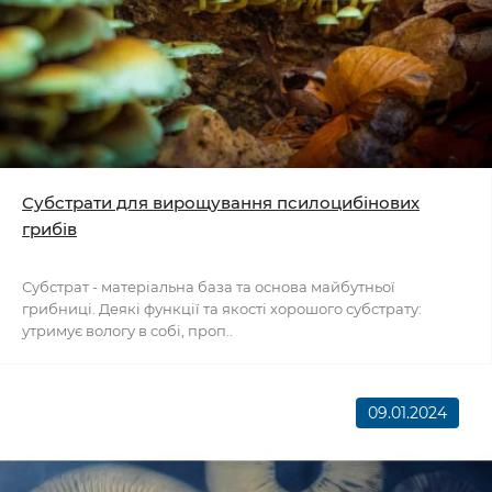
Субстрати для вирощування псилоцибінових
грибів
Субстрат - матеріальна база та основа майбутньої
грибниці. Деякі функції та якості хорошого субстрату:
утримує вологу в собі, проп..
09.01.2024