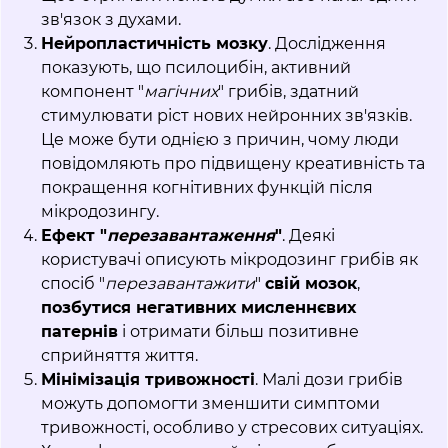
зв'язок з духами.
Нейропластичність мозку
. Дослідження
показують, що псилоцибін, активний
компонент "
магічних
" грибів, здатний
стимулювати ріст нових нейронних зв'язків.
Це може бути однією з причин, чому люди
повідомляють про підвищену креативність та
покращення когнітивних функцій після
мікродозингу.
Ефект "
перезавантаження
"
. Деякі
користувачі описують мікродозинг грибів як
спосіб "
перезавантажити
"
свій мозок
,
позбутися негативних мисленнєвих
патернів
і отримати більш позитивне
сприйняття життя.
Мінімізація тривожності
. Малі дози грибів
можуть допомогти зменшити симптоми
тривожності, особливо у стресових ситуаціях.