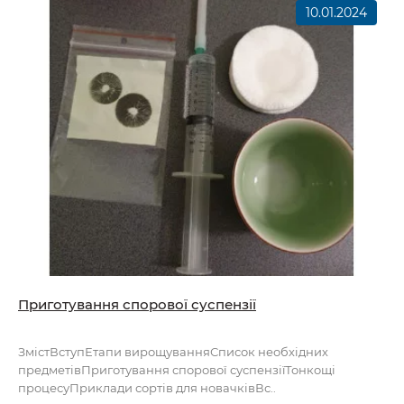
10.01.2024
Приготування спорової суспензії
ЗмістВступЕтапи вирощуванняСписок необхідних
предметівПриготування спорової суспензіїТонкощі
процесуПриклади сортів для новачківВс..