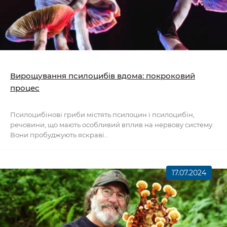
Вирощування псилоцибів вдома: покроковий
процес
Псилоцибінові гриби містять псилоцин і псилоцибін,
речовини, що мають особливий вплив на нервову систему.
Вони пробуджують яскраві..
17.07.2024