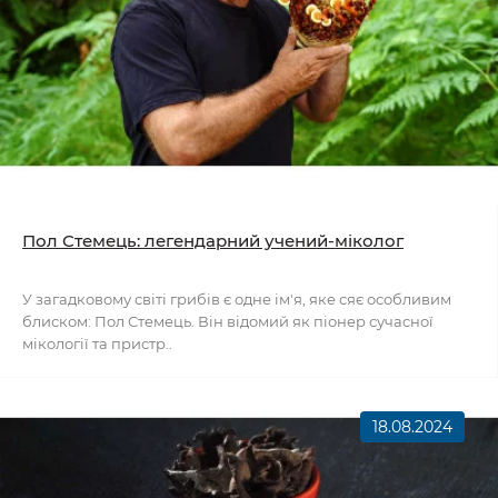
Пол Стемець: легендарний учений-міколог
У загадковому світі грибів є одне ім'я, яке сяє особливим
блиском: Пол Стемець. Він відомий як піонер сучасної
мікології та пристр..
18.08.2024