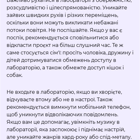
Важливо рухатися в лабораторії з обережністю,
розсудливістю і цілеспрямованістю. Уникайте
зайвих швидких рухів і різких переміщень,
оскільки вони можуть викликати небажані
потоки повітря. Не поспішайте. Якщо у вас є
поспіх, рекомендується сповільнитися або
відкласти проєкт на більш слушний час. Те ж
саме стосується сім'ї: просіть чоловіка, дружину і
дітей дотримуватися обмежень доступу в
лабораторію, а також обмежте доступ кішок і
собак.
Не входьте в лабораторію, якщо ви хворієте,
відчуваєте втому або не в настрої. Також
рекомендується вимкнути мобільний телефон,
щоб уникнути відволікаючих повідомлень.
Якщо вам це допомагає, увімкніть музику в
лабораторії, яка заспокоює і піднімає настрій,
але уникайте жанрів хард-року або спід-металу.