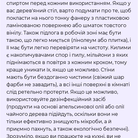
спиртом перед кожним використанням. Якщо у
вас дерев'яний стіл, варто подумати про те, щоб
покласти на нього тонку фанеру з пластиковою
ламінованою поверхнею або шматок товстого
вінілу. Також підлога в робочій зоні має бути
такою, що легко миється (лінолеум або плитка), і
її має бути легко перевіряти на чистоту. Килими
є накопичувачами спор і пилу, мільйони з яких
піднімаються в повітря з кожним кроком, тому
краще уникати їх, якщо це можливо. Стіни
мають бути бездоганно чистими (свіжий шар
фарби не завадить), а всі інші поверхні в кімнаті
слід ретельно протерти. Якщо це можливо,
використовуйте дезінфекційний засіб
(продукти на основі апельсинової олії або олії
чайного дерева підійдуть, оскільки вони не
тільки ефективно знищують мікроби, а й
приємно пахнуть, а також екологічно безпечні).
Зрозуміло, якщо ви працюєте на кухні, ви не