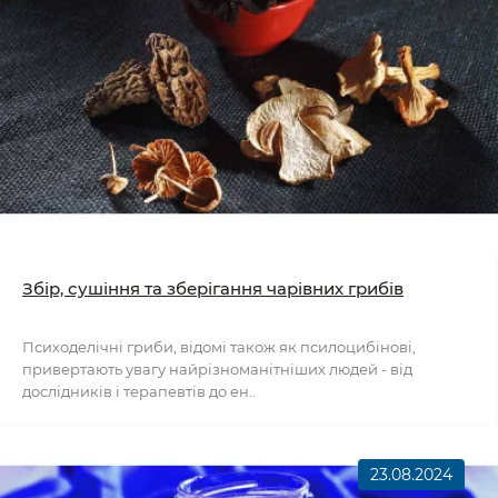
Збір, сушіння та зберігання чарівних грибів
Психоделічні гриби, відомі також як псилоцибінові,
привертають увагу найрізноманітніших людей - від
дослідників і терапевтів до ен..
23.08.2024