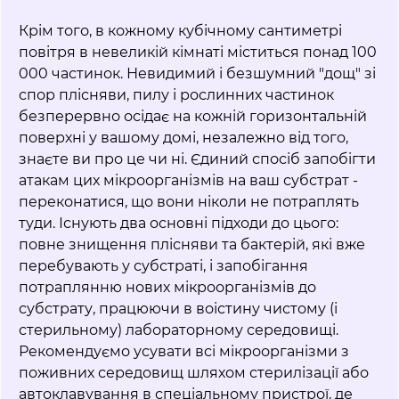
Крім того, в кожному кубічному сантиметрі
повітря в невеликій кімнаті міститься понад 100
000 частинок. Невидимий і безшумний "дощ" зі
спор плісняви, пилу і рослинних частинок
безперервно осідає на кожній горизонтальній
поверхні у вашому домі, незалежно від того,
знаєте ви про це чи ні. Єдиний спосіб запобігти
атакам цих мікроорганізмів на ваш субстрат -
переконатися, що вони ніколи не потраплять
туди. Існують два основні підходи до цього:
повне знищення плісняви та бактерій, які вже
перебувають у субстраті, і запобігання
потраплянню нових мікроорганізмів до
субстрату, працюючи в воістину чистому (і
стерильному) лабораторному середовищі.
Рекомендуємо усувати всі мікроорганізми з
поживних середовищ шляхом стерилізації або
автоклавування в спеціальному пристрої, де