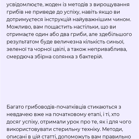
усвідомлюєте, жоден із методів з вирощування
грибів не приведе до успіху, навіть якщо ви
дотримуєтеся інструкцій найуважнішим чином.
Можливо, вам пощастить настільки, що ви
отримаєте один або два гриби, але здебільшого
результатом буде величезна кількість синьої,
зеленої та чорної цвілі, а також неприваблива,
смердюча збірна солянка з бактерій.
Багато грибоводів-початківців стикаються з
невдачею вже на початковому етапі, і ті, хто
досяг успіху, отримали урок про те, як і для чого
використовувати стерильну техніку. Методи,
описані в цій статті, допоможуть вам правильно