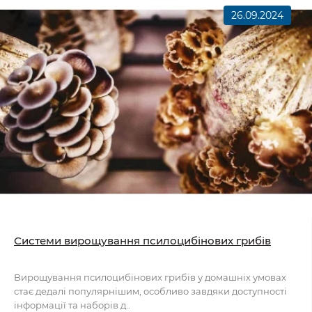
26.09.2024
Системи вирощування псилоцибінових грибів
Вирощування псилоцибінових грибів у домашніх умовах
стає дедалі популярнішим, особливо завдяки доступності
інформації та наборів д..